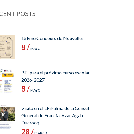
CENT POSTS
15Ème Concours de Nouvelles
8 /
MAYO
BFI para el próximo curso escolar
2026-2027
8 /
MAYO
Visita en el LFiPalma de la Cónsul
General de Francia, Azar Agah
Ducrocq
28 /
MARZO