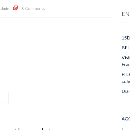
admin
0 Comments
EN
15È
BFI 
Visi
Fra
El L
cole
Día 
AGO
L