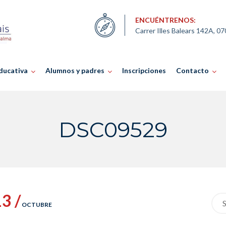
ENCUÉNTRENOS:
Carrer Illes Balears 142A, 0
ducativa
Alumnos y padres
Inscripciones
Contacto
DSC09529
3 /
Sea
OCTUBRE
for: