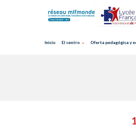
Skip
to
content
Inicio
El centro
Oferta pedagógica y e
1