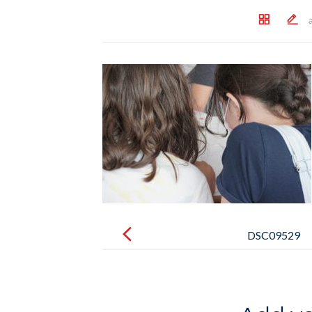
Post
navigation
DSC09529