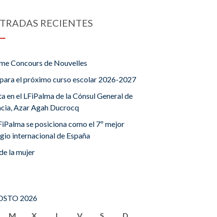
TRADAS RECIENTES
me Concours de Nouvelles
para el próximo curso escolar 2026-2027
ta en el LFiPalma de la Cónsul General de
ncia, Azar Agah Ducrocq
FiPalma se posiciona como el 7º mejor
gio internacional de España
de la mujer
STO 2026
M
X
J
V
S
D