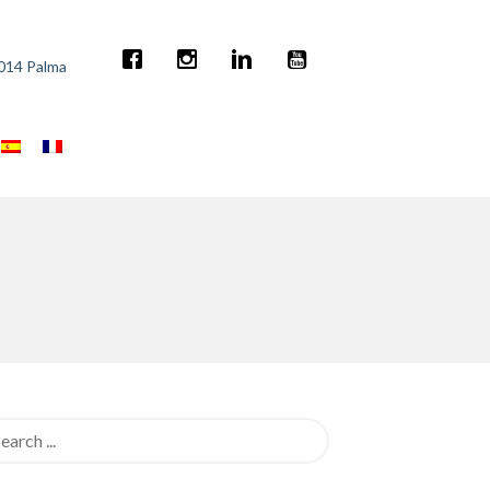
7014 Palma
rch