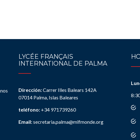
LYCÉE FRANÇAIS
HO
INTERNATIONAL DE PALMA
Lun
Dirección:
Carrer Illes Balears 142A
anos
8:3
07014 Palma, Islas Baleares
teléfono:
+34 971739260
Email:
secretaria.palma@mlfmonde.org