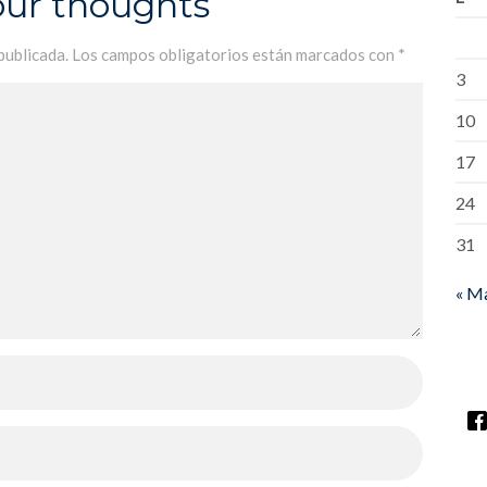
our thoughts
publicada.
Los campos obligatorios están marcados con
*
3
10
17
24
31
« M