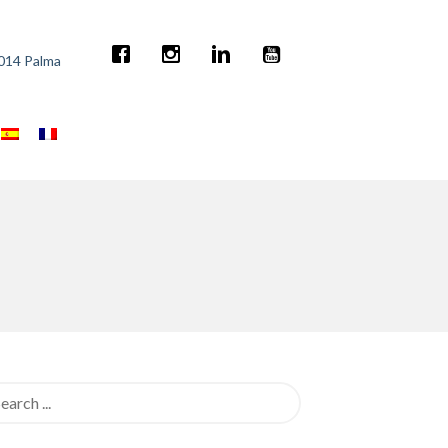
7014 Palma
rch