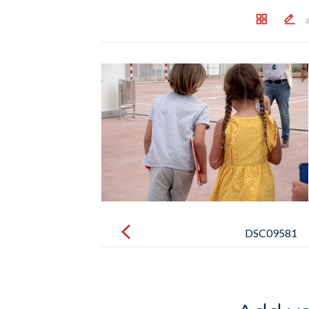
Post
navigation
DSC09581