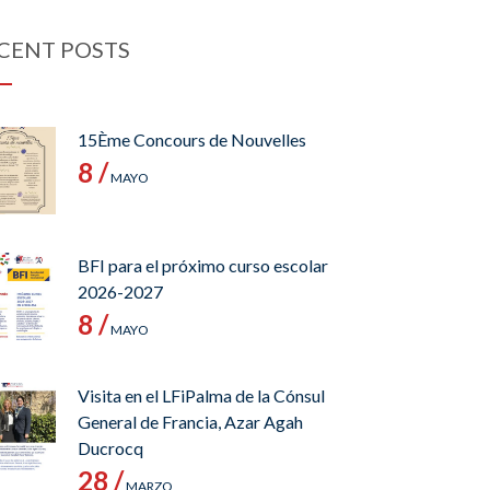
CENT POSTS
15Ème Concours de Nouvelles
8 /
MAYO
BFI para el próximo curso escolar
2026-2027
8 /
MAYO
Visita en el LFiPalma de la Cónsul
General de Francia, Azar Agah
Ducrocq
28 /
MARZO