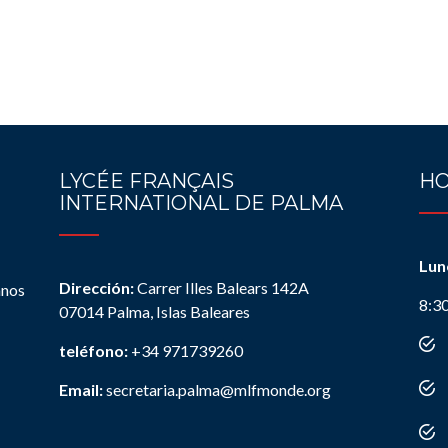
LYCÉE FRANÇAIS
HO
INTERNATIONAL DE PALMA
Lun
Dirección:
Carrer Illes Balears 142A
anos
8:3
07014 Palma, Islas Baleares
teléfono:
+34 971739260
Email:
secretaria.palma@mlfmonde.org