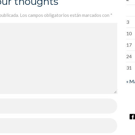
our thoughts
publicada.
Los campos obligatorios están marcados con
*
3
10
17
24
31
« M