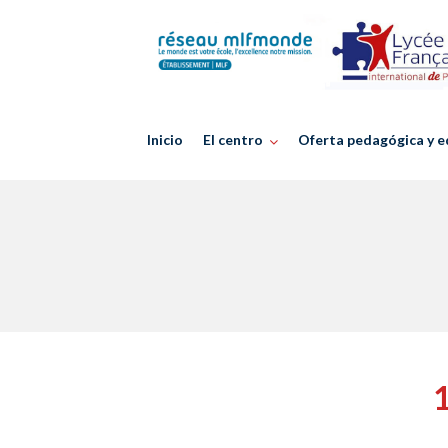
Skip
to
content
Inicio
El centro
Oferta pedagógica y e
1