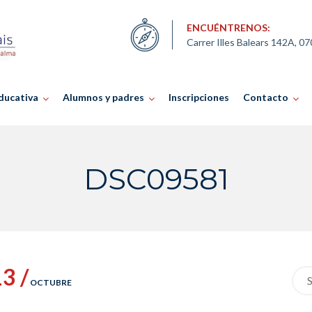
ENCUÉNTRENOS:
Carrer Illes Balears 142A, 0
ducativa
Alumnos y padres
Inscripciones
Contacto
DSC09581
3 /
Sea
OCTUBRE
for: