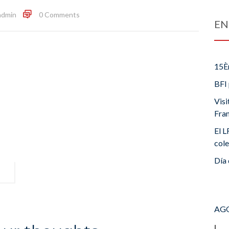
admin
0 Comments
EN
15È
BFI 
Visi
Fra
El L
cole
Día 
AGO
L