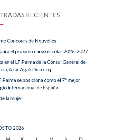
TRADAS RECIENTES
me Concours de Nouvelles
para el próximo curso escolar 2026-2027
ta en el LFiPalma de la Cónsul General de
ncia, Azar Agah Ducrocq
FiPalma se posiciona como el 7º mejor
gio internacional de España
de la mujer
STO 2026
M
X
J
V
S
D