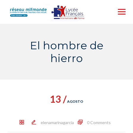
Skip
to
content
El hombre de
hierro
13 /
AGOSTO
elenamarinagarcia
0 Comments