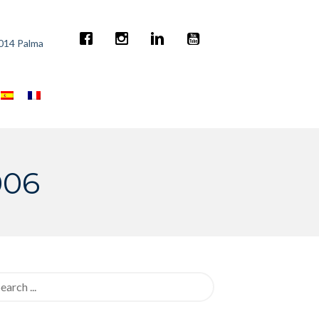
7014 Palma
006
rch