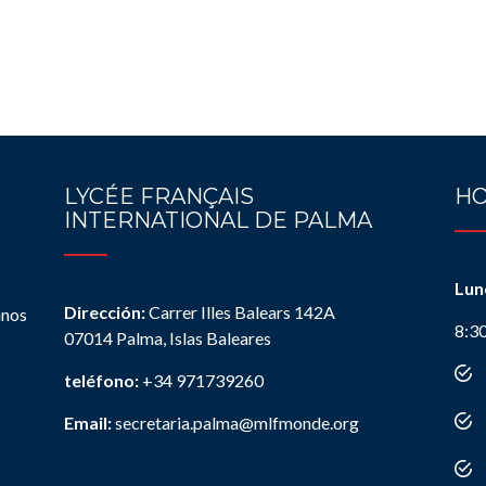
LYCÉE FRANÇAIS
HO
INTERNATIONAL DE PALMA
Lun
Dirección:
Carrer Illes Balears 142A
anos
8:3
07014 Palma, Islas Baleares
teléfono:
+34 971739260
Email:
secretaria.palma@mlfmonde.org