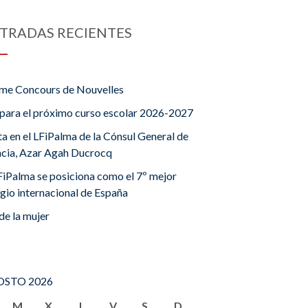
TRADAS RECIENTES
me Concours de Nouvelles
para el próximo curso escolar 2026-2027
ta en el LFiPalma de la Cónsul General de
ncia, Azar Agah Ducrocq
FiPalma se posiciona como el 7º mejor
gio internacional de España
de la mujer
STO 2026
M
X
J
V
S
D