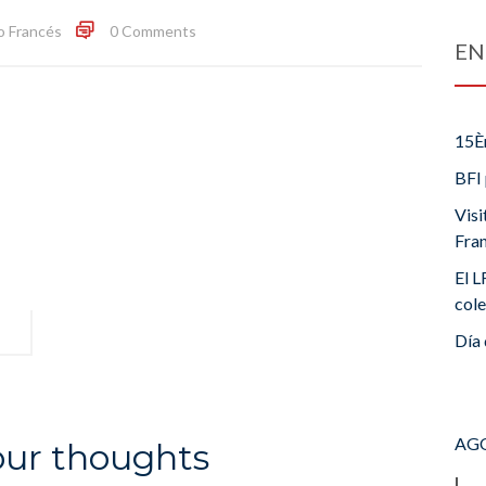
o Francés
0 Comments
EN
15È
BFI 
Visi
Fra
El L
cole
Día 
AGO
our thoughts
L