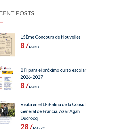
CENT POSTS
15Ème Concours de Nouvelles
8 /
MAYO
BFI para el próximo curso escolar
2026-2027
8 /
MAYO
Visita en el LFiPalma de la Cónsul
General de Francia, Azar Agah
Ducrocq
28 /
MARZO