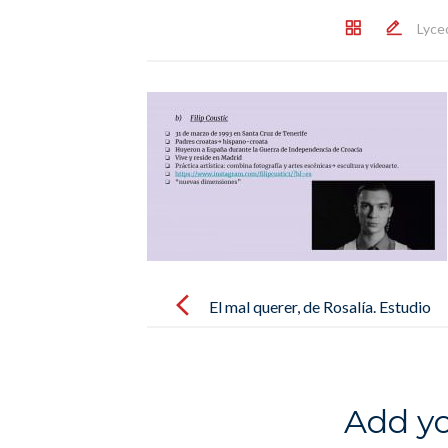
Lyce
Post
navigation
El mal querer, de Rosalía. Estudio
de las canciones por los alumnos
de 1ère. Lycée Français MLF de
Palma
Add y