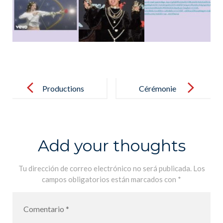
Post
navigation
Productions
Cérémonie
Orales Maths
IGCSE
Add your thoughts
Tu dirección de correo electrónico no será publicada.
Los
campos obligatorios están marcados con
*