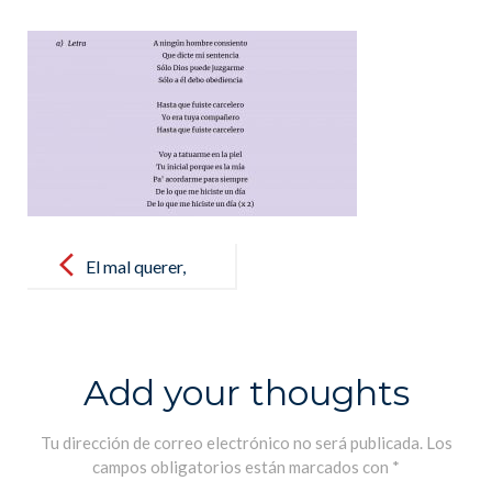
Post
navigation
El mal querer,
de Rosalía.
Estudio de las
canciones por
Add your thoughts
los alumnos
de 1ère. Lycée
Tu dirección de correo electrónico no será publicada.
Los
campos obligatorios están marcados con
*
Français MLF