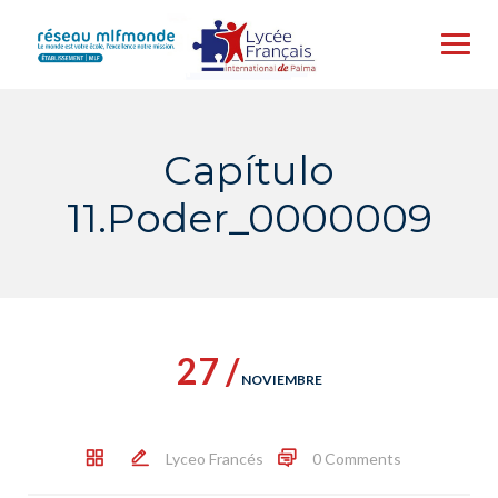
Skip
to
content
Capítulo
11.Poder_0000009
27 /
NOVIEMBRE
Lyceo Francés
0 Comments