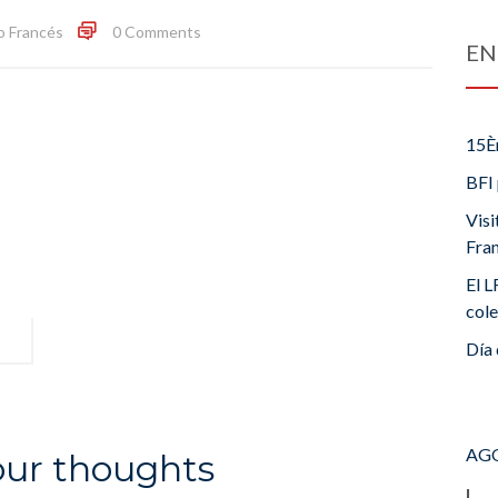
o Francés
0 Comments
EN
15È
BFI 
Visi
Fra
El L
cole
Día 
AGO
our thoughts
L