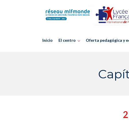
Skip
to
content
Inicio
El centro
Oferta pedagógica y e
Capí
2