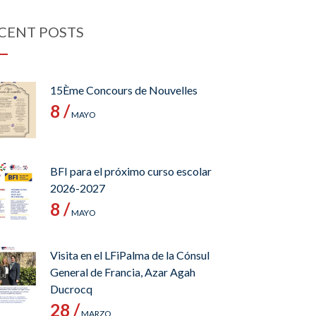
CENT POSTS
15Ème Concours de Nouvelles
8 /
MAYO
BFI para el próximo curso escolar
2026-2027
8 /
MAYO
Visita en el LFiPalma de la Cónsul
General de Francia, Azar Agah
Ducrocq
28 /
MARZO