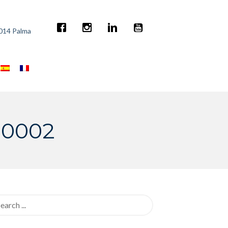
7014 Palma
-0002
rch