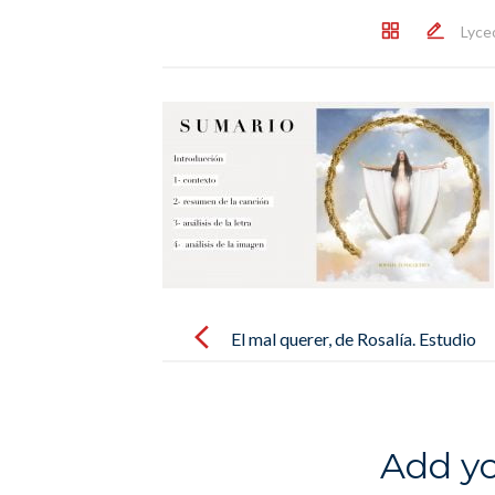
Lyce
Post
navigation
El mal querer, de Rosalía. Estudio
de las canciones por los alumnos
de 1ère. Lycée Français MLF de
Palma
Add y