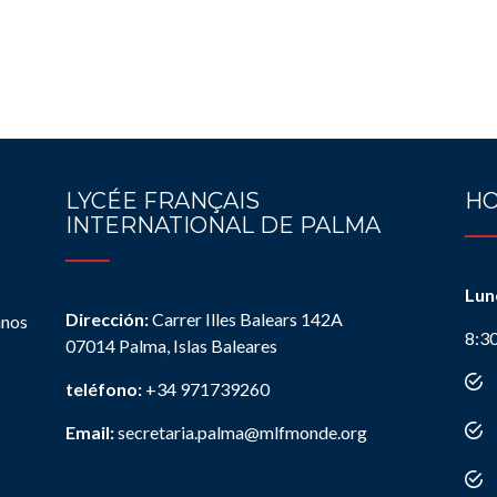
LYCÉE FRANÇAIS
HO
INTERNATIONAL DE PALMA
Lun
Dirección:
Carrer Illes Balears 142A
anos
8:3
07014 Palma, Islas Baleares
teléfono:
+34 971739260
Email:
secretaria.palma@mlfmonde.org