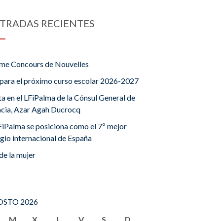
TRADAS RECIENTES
me Concours de Nouvelles
para el próximo curso escolar 2026-2027
ta en el LFiPalma de la Cónsul General de
ncia, Azar Agah Ducrocq
FiPalma se posiciona como el 7º mejor
gio internacional de España
de la mujer
STO 2026
M
X
J
V
S
D