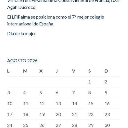
Visita en el LFiPalma de la Cónsul General de Francia, Azar
Agah Ducrocq
El LFiPalma se posiciona como el 7º mejor colegio
internacional de España
Día de la mujer
AGOSTO 2026
L
M
X
J
V
S
D
1
2
3
4
5
6
7
8
9
10
11
12
13
14
15
16
17
18
19
20
21
22
23
24
25
26
27
28
29
30