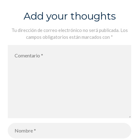
Estudio de las
canciones por
Add your thoughts
los alumnos
de 1ère. Lycée
Tu dirección de correo electrónico no será publicada.
Los
campos obligatorios están marcados con
*
Français MLF
de Palma