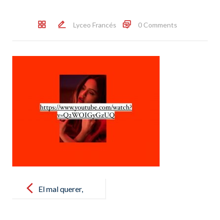
Lyceo Francés
0 Comments
Post
navigation
El mal querer,
de Rosalía.