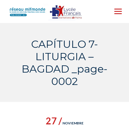
Skip
to
content
CAPÍTULO 7-
LITURGIA –
BAGDAD _page-
0002
27 /
NOVIEMBRE