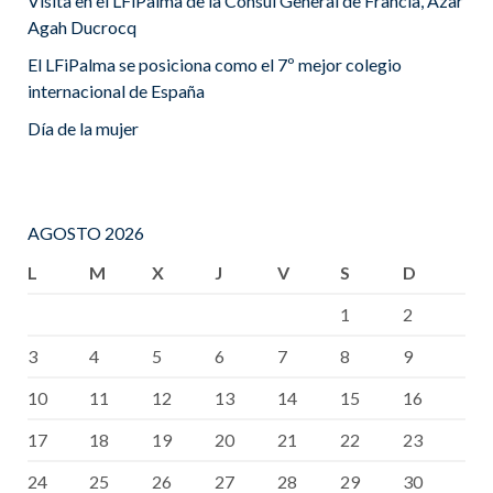
Visita en el LFiPalma de la Cónsul General de Francia, Azar
Agah Ducrocq
El LFiPalma se posiciona como el 7º mejor colegio
internacional de España
Día de la mujer
AGOSTO 2026
L
M
X
J
V
S
D
1
2
3
4
5
6
7
8
9
10
11
12
13
14
15
16
17
18
19
20
21
22
23
24
25
26
27
28
29
30