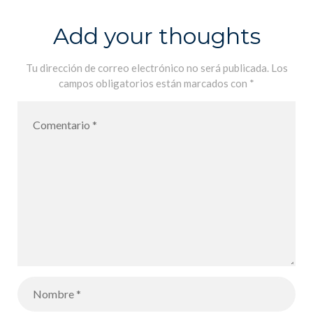
Estudio de las
canciones por
Add your thoughts
los alumnos
de 1ère. Lycée
Tu dirección de correo electrónico no será publicada.
Los
campos obligatorios están marcados con
*
Français MLF
de Palma