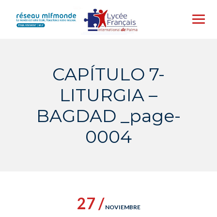
Skip
to
content
CAPÍTULO 7-
LITURGIA –
BAGDAD _page-
0004
27 /
NOVIEMBRE