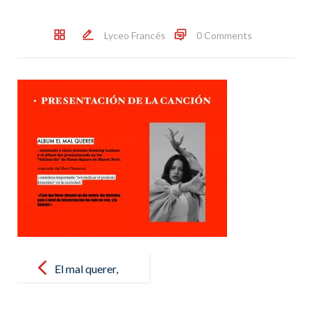
Lyceo Francés
0 Comments
Post
navigation
El mal querer,
de Rosalía.