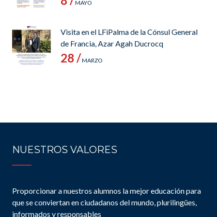
8 /
MAYO
Visita en el LFiPalma de la Cónsul General
de Francia, Azar Agah Ducrocq
28 /
MARZO
NUESTROS VALORES
Proporcionar a nuestros alumnos la mejor educación para
que se conviertan en ciudadanos del mundo, plurilingües,
informados y responsables