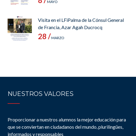
8 /
MAYO
Visita en el LFiPalma de la Cónsul General
de Francia, Azar Agah Ducrocq
28 /
MARZO
NUESTROS VALORES
Proporcionar a nuestros alumnos la mejor educación para
que se conviertan en ciudadanos del mundo, plurilingües,
informados y responsables