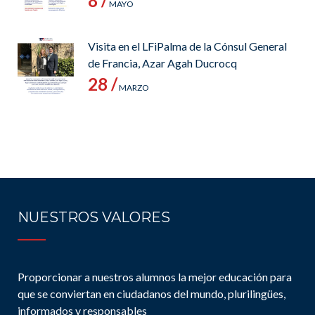
8 /
MAYO
Visita en el LFiPalma de la Cónsul General
de Francia, Azar Agah Ducrocq
28 /
MARZO
NUESTROS VALORES
Proporcionar a nuestros alumnos la mejor educación para
que se conviertan en ciudadanos del mundo, plurilingües,
informados y responsables