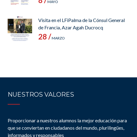
8 /
MAYO
Visita en el LFiPalma de la Cónsul General
de Francia, Azar Agah Ducrocq
28 /
MARZO
NUESTROS VALORES
Proporcionar a nuestros alumnos la mejor educación para
que se conviertan en ciudadanos del mundo, plurilingües,
informados y responsables