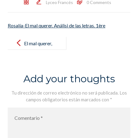
Lyceo Francés
0 Comments
Rosalía-El mal querer. Análisi de las letras. 1ère
Post
navigation
El mal querer,
de Rosalía.
Estudio de las
canciones por
Add your thoughts
los alumnos
de 1ère. Lycée
Tu dirección de correo electrónico no será publicada.
Los
campos obligatorios están marcados con
*
Français MLF
de Palma