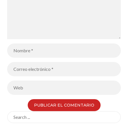
Search
for: