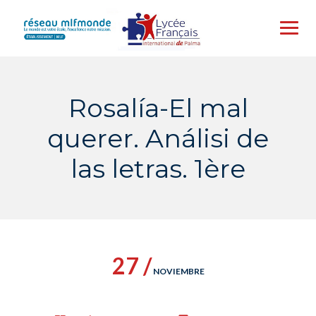
Skip
to
content
Rosalía-El mal
querer. Análisi de
las letras. 1ère
27 /
NOVIEMBRE