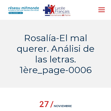
Skip
to
content
Rosalía-El mal
querer. Análisi de
las letras.
1ère_page-0006
27 /
NOVIEMBRE