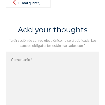
navigation
El mal querer,
de Rosalía.
Estudio de las
canciones por
Add your thoughts
los alumnos
de 1ère. Lycée
Tu dirección de correo electrónico no será publicada.
Los
campos obligatorios están marcados con
*
Français MLF
de Palma