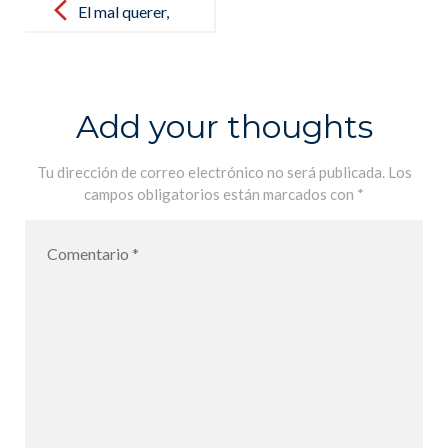
navigation
El mal querer,
de Rosalía.
Estudio de las
canciones por
Add your thoughts
los alumnos
de 1ère. Lycée
Tu dirección de correo electrónico no será publicada.
Los
campos obligatorios están marcados con
*
Français MLF
de Palma