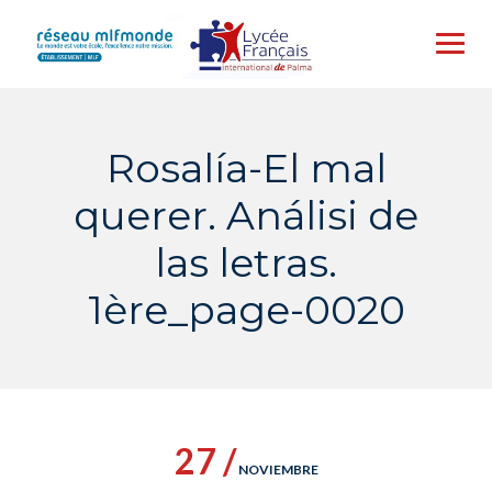
Skip
to
content
Rosalía-El mal
querer. Análisi de
las letras.
1ère_page-0020
27 /
NOVIEMBRE