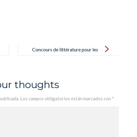
Concours de littérature pour les
4ème – Concurso de literatura para
los 2º de ESO
our thoughts
publicada.
Los campos obligatorios están marcados con
*