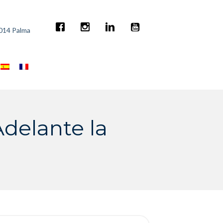
7014 Palma
Adelante la
rch