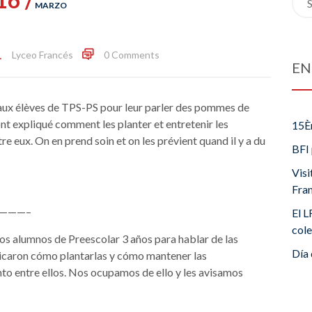
MARZO
for:
Lyceo Francés
0 Comments
EN
 aux élèves de TPS-PS pour leur parler des pommes de
 ont expliqué comment les planter et entretenir les
15È
re eux. On en prend soin et on les prévient quand il y a du
BFI 
Visi
Fra
———–
El L
cole
 los alumnos de Preescolar 3 años para hablar de las
Día 
plicaron cómo plantarlas y cómo mantener las
to entre ellos. Nos ocupamos de ello y les avisamos