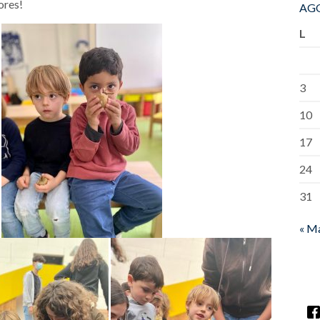
ores!
AGO
L
3
10
17
24
31
« M