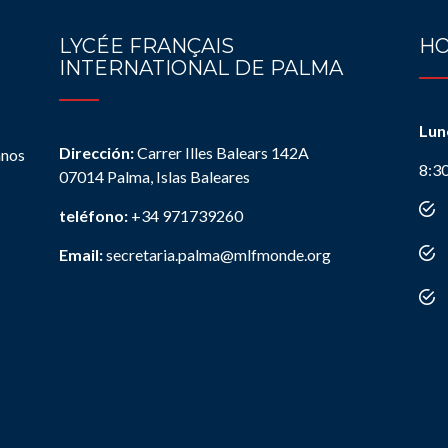
LYCÉE FRANÇAIS
HO
INTERNATIONAL DE PALMA
Lun
Dirección:
Carrer Illes Balears 142A
anos
8:3
07014 Palma, Islas Baleares
teléfono:
+34 971739260
Email:
secretaria.palma@mlfmonde.org