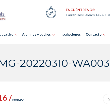
ENCUÉNTRENOS:
Carrer Illes Balears 142A, 0
ducativa
Alumnos y padres
Inscripciones
Contacto
IMG-20220310-WA003
16 /
Sea
MARZO
for: