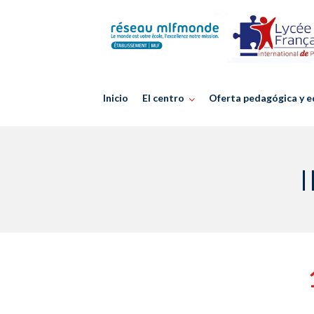
Skip
to
content
Inicio
El centro
Oferta pedagógica y e