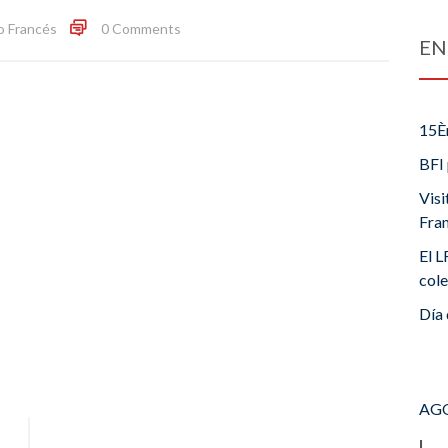
o Francés
0 Comments
EN
15È
BFI 
Visi
Fra
El L
cole
Día 
AGO
L