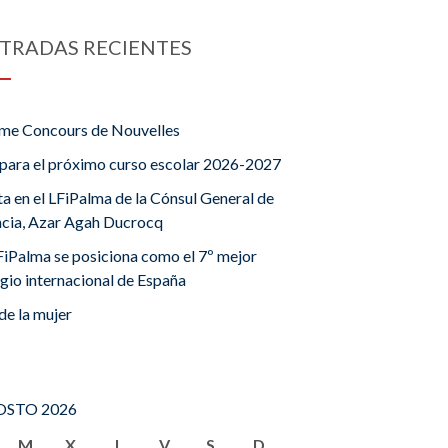
TRADAS RECIENTES
me Concours de Nouvelles
para el próximo curso escolar 2026-2027
ta en el LFiPalma de la Cónsul General de
ncia, Azar Agah Ducrocq
FiPalma se posiciona como el 7º mejor
gio internacional de España
de la mujer
STO 2026
M
X
J
V
S
D