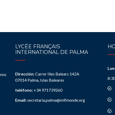
LYCÉE FRANÇAIS
HO
INTERNATIONAL DE PALMA
Lun
Dirección:
Carrer Illes Balears 142A
anos
8:3
07014 Palma, Islas Baleares
teléfono:
+34 971739260
Email:
secretaria.palma@mlfmonde.org