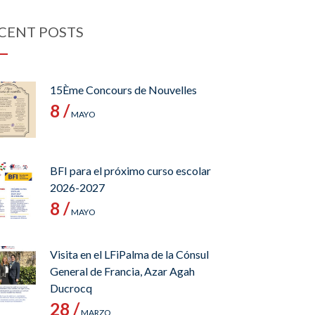
CENT POSTS
15Ème Concours de Nouvelles
8 /
MAYO
BFI para el próximo curso escolar
2026-2027
8 /
MAYO
Visita en el LFiPalma de la Cónsul
General de Francia, Azar Agah
Ducrocq
28 /
MARZO