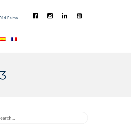
7014 Palma
3
rch