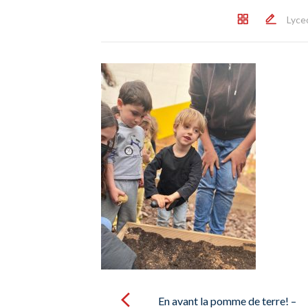
Lyce
Post
navigation
En avant la pomme de terre! –