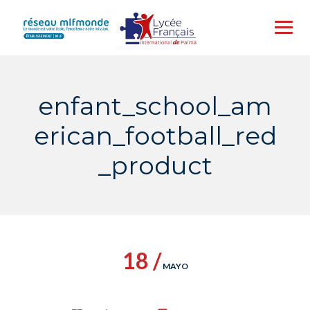
Skip
to
content
enfant_school_am
erican_football_red
_product
18 /
MAYO