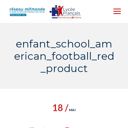
Skip
to
content
enfant_school_am
erican_football_red
_product
18 /
MAI