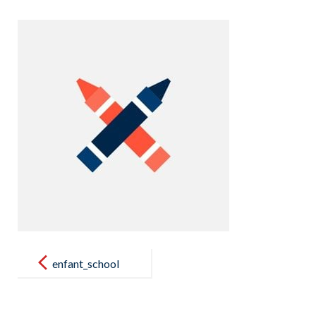
Post
navigation
enfant_school
_crayons_prod
uct