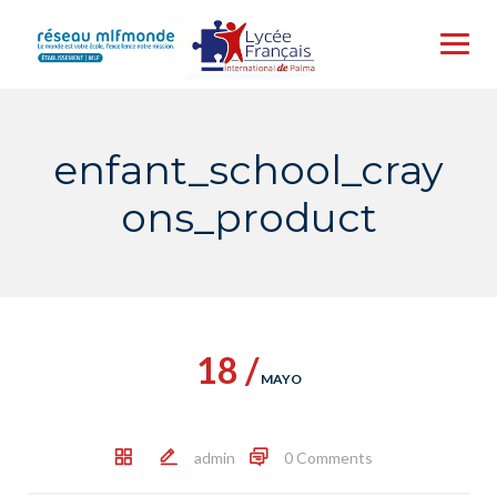
Skip
to
content
enfant_school_cray
ons_product
18 /
MAYO
admin
0 Comments