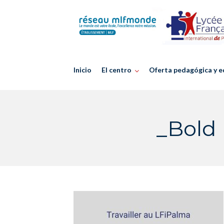
Skip
to
content
Inicio
El centro
Oferta pedagógica y e
_Bold 