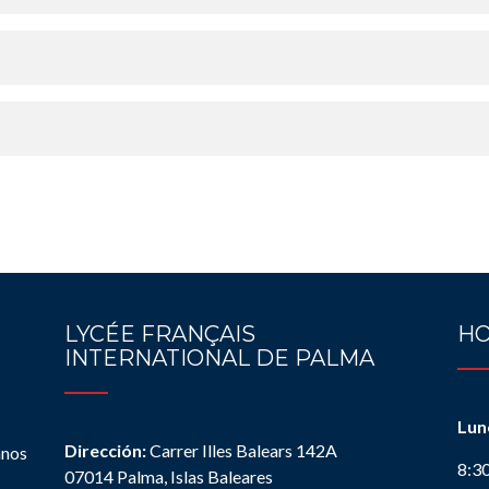
LYCÉE FRANÇAIS
HO
INTERNATIONAL DE PALMA
Lun
Dirección:
Carrer Illes Balears 142A
anos
8:3
07014 Palma, Islas Baleares