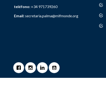
teléfono:
+34 971739260
Email:
secretaria.palma@mlfmonde.org