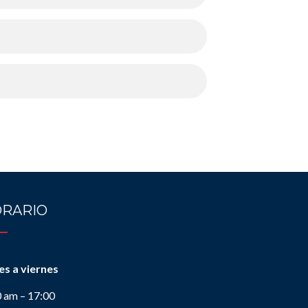
RARIO
es a viernes
0 am – 17:00