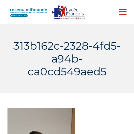
Skip
to
content
313b162c-2328-4fd5-
a94b-
ca0cd549aed5