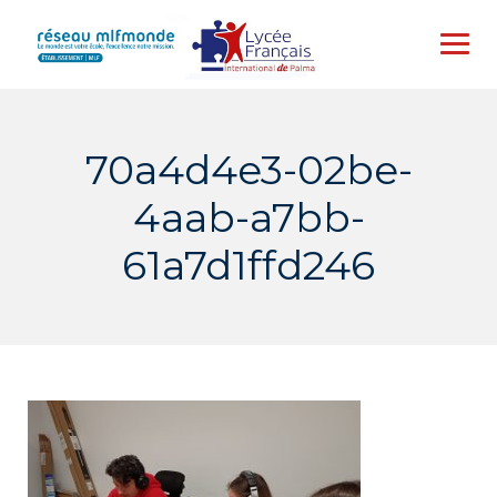
Skip
to
content
70a4d4e3-02be-
4aab-a7bb-
61a7d1ffd246