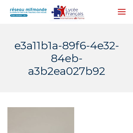
Skip
to
content
e3a11b1a-89f6-4e32-
84eb-
a3b2ea027b92