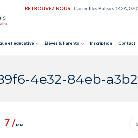
RETROUVEZ NOUS:
Carrer Illes Balears 142A, 07
que et éducative
Élèves & Parents
Inscription
Contact
-89f6-4e32-84eb-a3b
7 /
Sea
MAI
for: