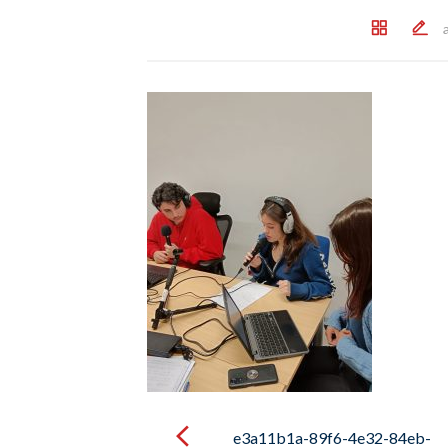
Post
navigation
e3a11b1a-89f6-4e32-84eb-