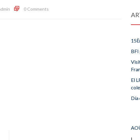
admin
0 Comments
AR
15È
BFI 
Visi
Fra
El L
cole
Día 
AOÛ
L