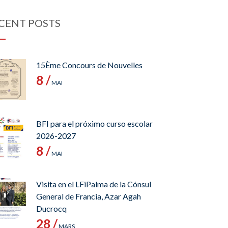
CENT POSTS
15Ème Concours de Nouvelles
8 /
MAI
BFI para el próximo curso escolar
2026-2027
8 /
MAI
Visita en el LFiPalma de la Cónsul
General de Francia, Azar Agah
Ducrocq
28 /
MARS