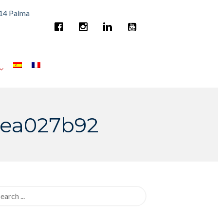
014 Palma
2ea027b92
rch