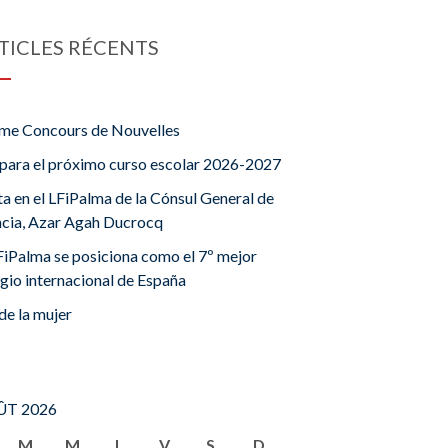
TICLES RÉCENTS
me Concours de Nouvelles
para el próximo curso escolar 2026-2027
ta en el LFiPalma de la Cónsul General de
ncia, Azar Agah Ducrocq
FiPalma se posiciona como el 7º mejor
gio internacional de España
de la mujer
T 2026
M
M
J
V
S
D