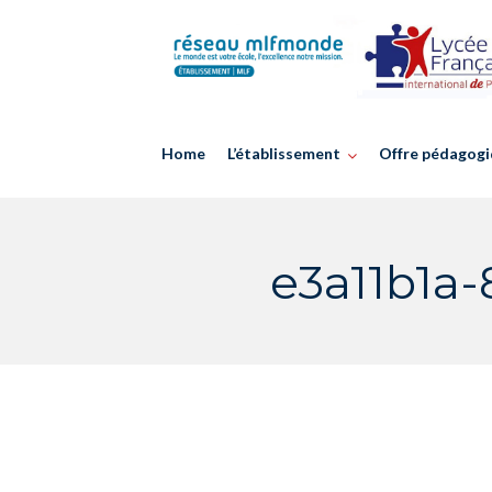
Skip
to
content
Home
L’établissement
Offre pédagogi
e3a11b1a