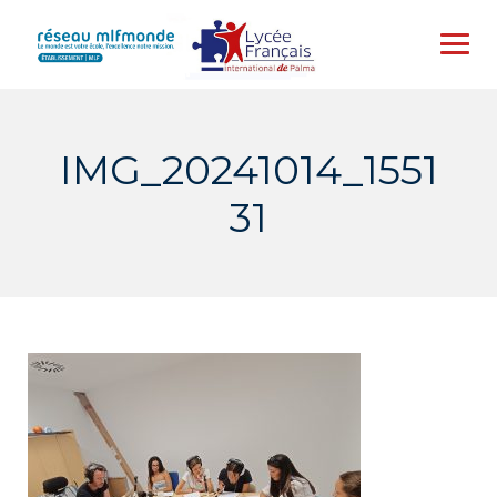
Skip
to
content
IMG_20241014_1551
31