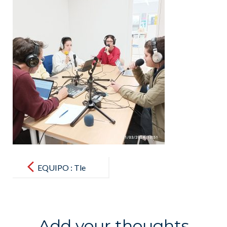
Post
navigation
EQUIPO : Tle
spé HGGSP
Add your thoughts