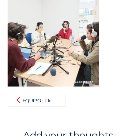
Post
navigation
EQUIPO : Tle
spé HGGSP
Add your thoughts