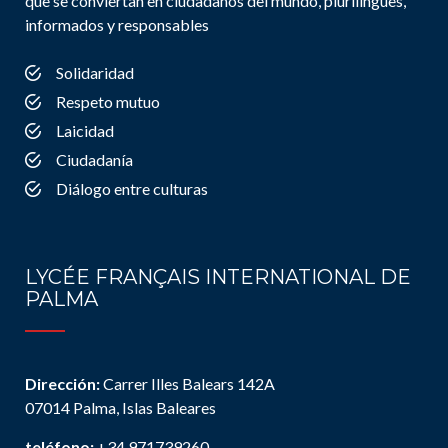
que se conviertan en ciudadanos del mundo, plurilingües,
informados y responsables
Solidaridad
Respeto mutuo
Laicidad
Ciudadanía
Diálogo entre culturas
LYCÉE FRANÇAIS INTERNATIONAL DE
PALMA
Dirección:
Carrer Illes Balears 142A
07014 Palma, Islas Baleares
teléfono:
+34 971739260