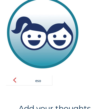
Post
navigation
eso
Add your thoughts