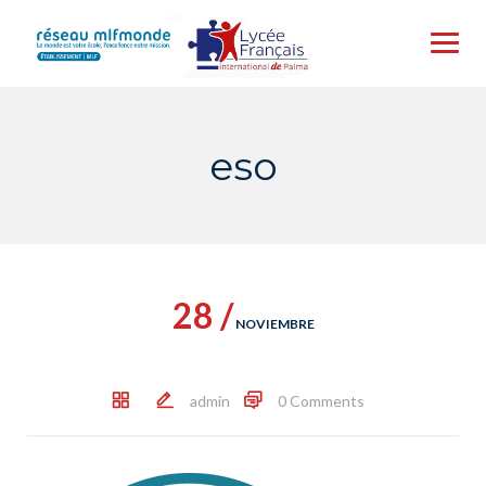
Skip
to
content
eso
28 /
NOVIEMBRE
admin
0 Comments