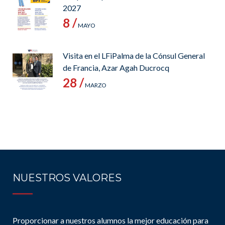
2027
8 /
MAYO
Visita en el LFiPalma de la Cónsul General
de Francia, Azar Agah Ducrocq
28 /
MARZO
NUESTROS VALORES
Proporcionar a nuestros alumnos la mejor educación para