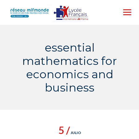
Skip
to
content
essential
mathematics for
economics and
business
5 /
JULIO