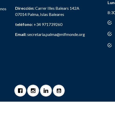
Lun
Dirección:
Carrer Illes Balears 142A
anos
8:3
07014 Palma, Islas Baleares
teléfono:
+34 971739260
Email:
secretaria.palma@mlfmonde.org