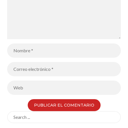
Search
for: