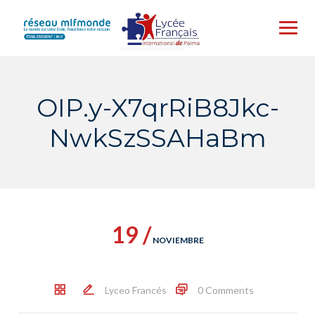
Skip
to
content
OIP.y-X7qrRiB8Jkc-
NwkSzSSAHaBm
19 /
NOVIEMBRE
Lyceo Francés
0 Comments