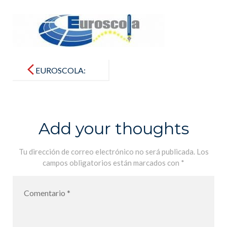
Post
navigation
EUROSCOLA:
les étudiants
débatent sur
leur vision de
Add your thoughts
l’UE dans le
futur –
Tu dirección de correo electrónico no será publicada.
Los
campos obligatorios están marcados con
*
EUROSCOLA
: los
estudiantes
debaten su