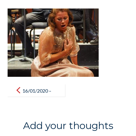
Post
navigation
16/01/2020 –
Sortie scolaire
– Théatre
principal /
Add your thoughts
Salida escolar