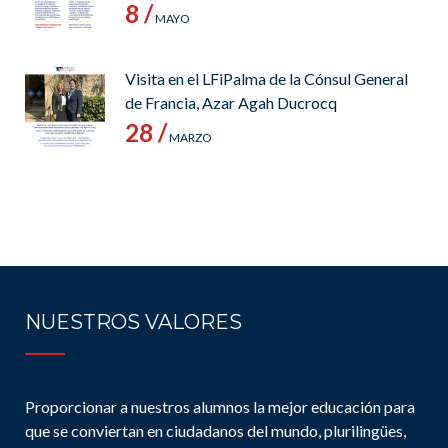
8 /
MAYO
Visita en el LFiPalma de la Cónsul General
de Francia, Azar Agah Ducrocq
28 /
MARZO
NUESTROS VALORES
Proporcionar a nuestros alumnos la mejor educación para
que se conviertan en ciudadanos del mundo, plurilingües,