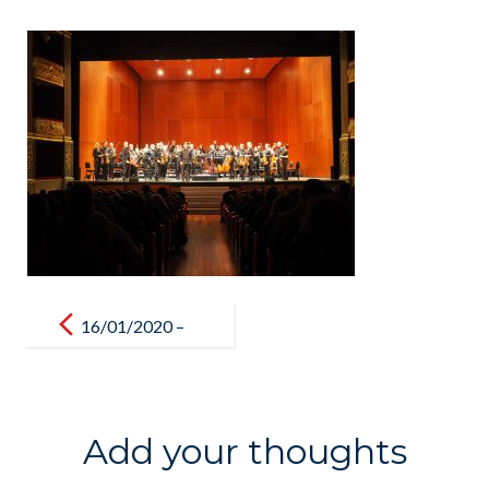
Post
navigation
16/01/2020 –
Sortie scolaire
– Théatre
principal /
Add your thoughts
Salida escolar