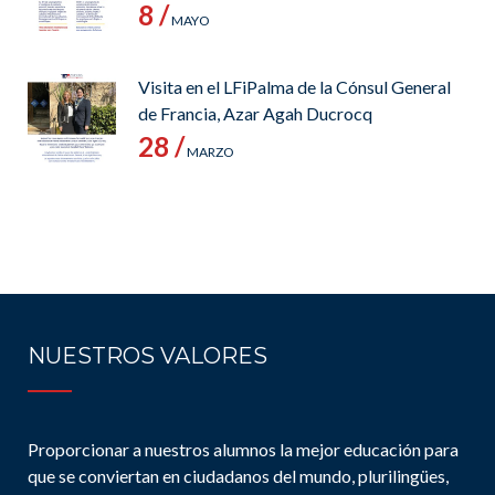
8 /
MAYO
Visita en el LFiPalma de la Cónsul General
de Francia, Azar Agah Ducrocq
28 /
MARZO
NUESTROS VALORES
Proporcionar a nuestros alumnos la mejor educación para
que se conviertan en ciudadanos del mundo, plurilingües,