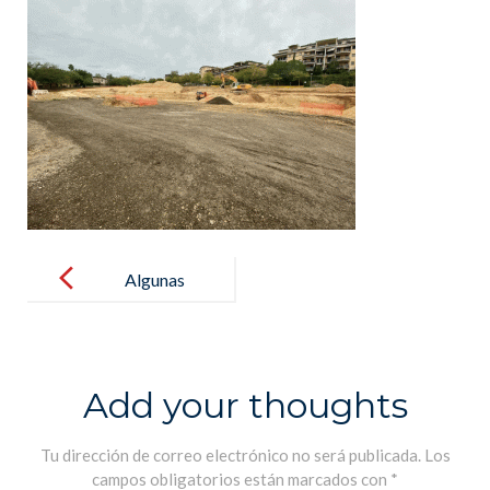
Post
navigation
Algunas
noticias de las
obras del
Nuevo centro
Add your thoughts
escolar !!!
Tu dirección de correo electrónico no será publicada.
Los
campos obligatorios están marcados con
*