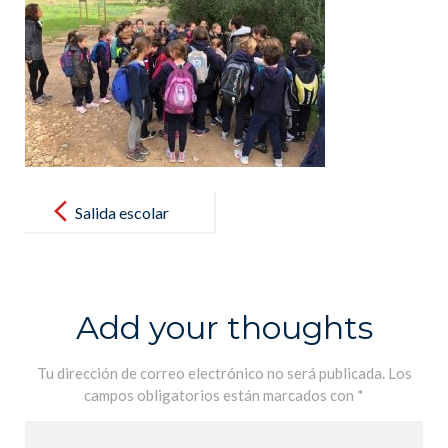
Post
navigation
Salida escolar
– clases de
CM1 et
CM1/CM2
Add your thoughts
(4º y 5º de
primaria) –
Tu dirección de correo electrónico no será publicada.
Los
campos obligatorios están marcados con
*
Ses Fonts
Ufanes –