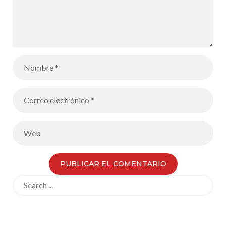
Search
for: