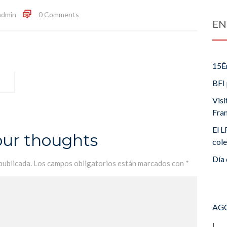
admin
0 Comments
EN
15È
BFI 
Visi
Fra
El L
our thoughts
cole
Día 
publicada.
Los campos obligatorios están marcados con
*
AGO
L