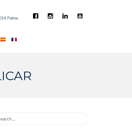
7014 Palma
LICAR
rch