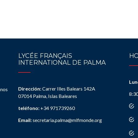
LYCÉE FRANÇAIS
HO
INTERNATIONAL DE PALMA
Lun
Dirección:
Carrer Illes Balears 142A
anos
8:3
07014 Palma, Islas Baleares
teléfono:
+34 971739260
Email:
secretaria.palma@mlfmonde.org