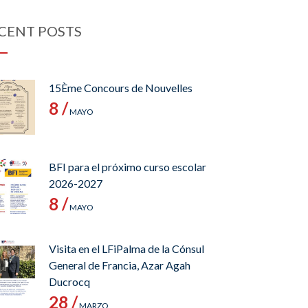
CENT POSTS
15Ème Concours de Nouvelles
8 /
MAYO
BFI para el próximo curso escolar
2026-2027
8 /
MAYO
Visita en el LFiPalma de la Cónsul
General de Francia, Azar Agah
Ducrocq
28 /
MARZO