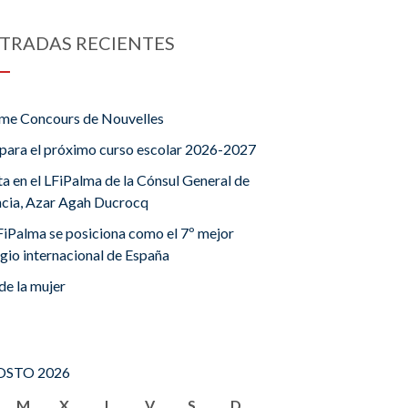
TRADAS RECIENTES
me Concours de Nouvelles
para el próximo curso escolar 2026-2027
ta en el LFiPalma de la Cónsul General de
ncia, Azar Agah Ducrocq
FiPalma se posiciona como el 7º mejor
gio internacional de España
de la mujer
STO 2026
M
X
J
V
S
D