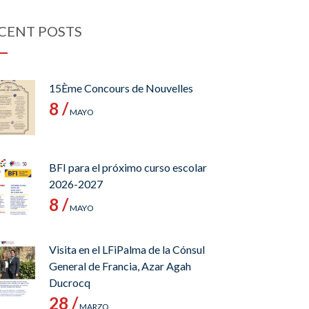
CENT POSTS
15Ème Concours de Nouvelles
8 /
MAYO
BFI para el próximo curso escolar
2026-2027
8 /
MAYO
Visita en el LFiPalma de la Cónsul
General de Francia, Azar Agah
Ducrocq
28 /
MARZO