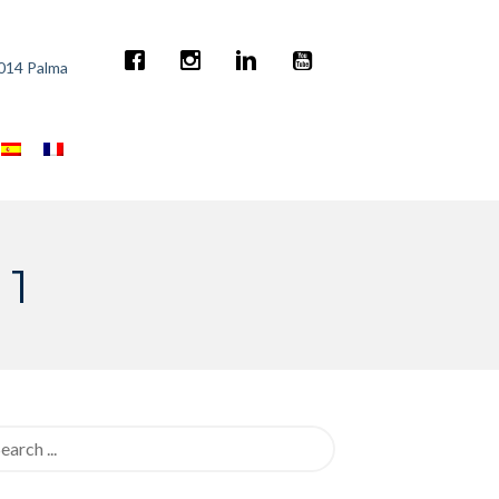
7014 Palma
 1
rch