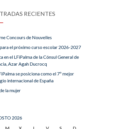
TRADAS RECIENTES
me Concours de Nouvelles
para el próximo curso escolar 2026-2027
ta en el LFiPalma de la Cónsul General de
ncia, Azar Agah Ducrocq
FiPalma se posiciona como el 7º mejor
gio internacional de España
de la mujer
STO 2026
M
X
J
V
S
D