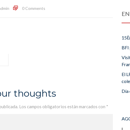
admin
0 Comments
EN
15È
BFI 
Visi
Fra
El L
cole
our thoughts
Día 
publicada.
Los campos obligatorios están marcados con
*
AGO
L