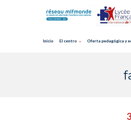
Skip
to
content
Inicio
El centro
Oferta pedagógica y e
f
3