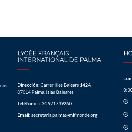
LYCÉE FRANÇAIS
HO
INTERNATIONAL DE PALMA
Lun
Dirección:
Carrer Illes Balears 142A
anos
8:3
07014 Palma, Islas Baleares
teléfono:
+34 971739260
Email:
secretaria.palma@mlfmonde.org