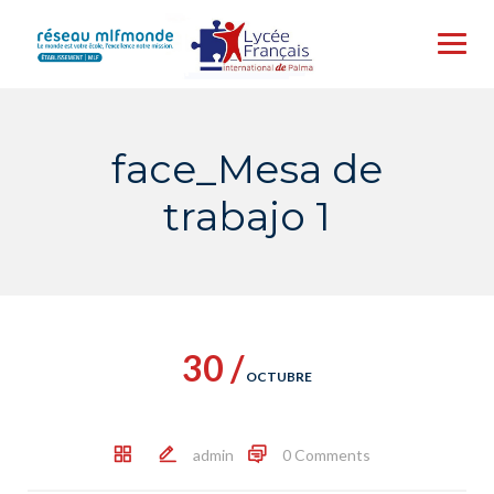
Skip
to
content
face_Mesa de
trabajo 1
30 /
OCTUBRE
admin
0 Comments