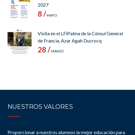
2027
8 /
MAYO
Visita en el LFiPalma de la Cónsul General
de Francia, Azar Agah Ducrocq
28 /
MARZO
NUESTROS VALORES
Proporcionar a nuestros alumnos la mejor educación para