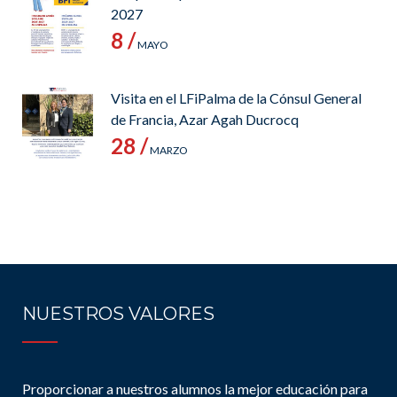
2027
8 /
MAYO
Visita en el LFiPalma de la Cónsul General
de Francia, Azar Agah Ducrocq
28 /
MARZO
NUESTROS VALORES
Proporcionar a nuestros alumnos la mejor educación para