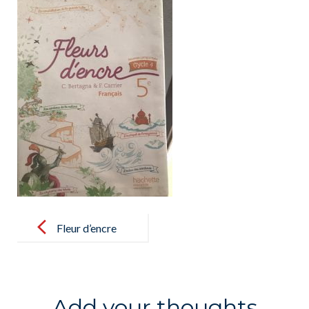
Post
navigation
Fleur d’encre
5e
Add your thoughts