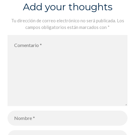
général de la
Add your thoughts
Mission laïque
française /
Tu dirección de correo electrónico no será publicada.
Los
campos obligatorios están marcados con
*
Mensaje de
vuelta al 2020
| Director
General de la
Misión Laica
Francesa