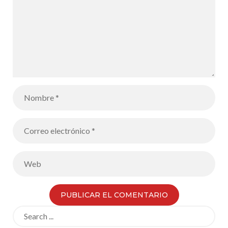
Search
for: