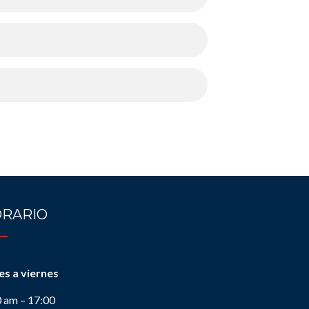
RARIO
es a viernes
0 am – 17:00