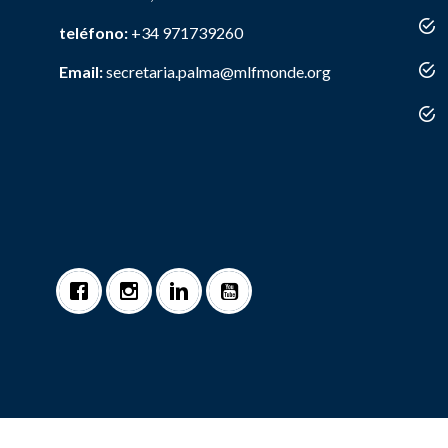
teléfono:
+34 971739260
Email:
secretaria.palma@mlfmonde.org