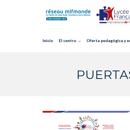
Skip
to
content
Inicio
El centro
Oferta pedagógica y e
PUERTAS