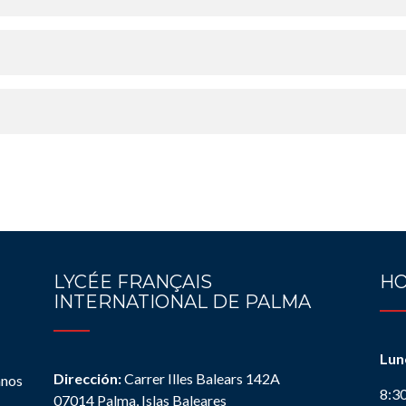
LYCÉE FRANÇAIS
HO
INTERNATIONAL DE PALMA
Lun
Dirección:
Carrer Illes Balears 142A
anos
8:3
07014 Palma, Islas Baleares