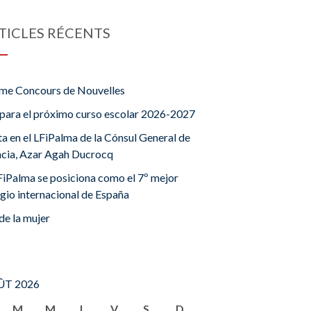
TICLES RÉCENTS
me Concours de Nouvelles
para el próximo curso escolar 2026-2027
ta en el LFiPalma de la Cónsul General de
ncia, Azar Agah Ducrocq
FiPalma se posiciona como el 7º mejor
gio internacional de España
de la mujer
T 2026
M
M
J
V
S
D