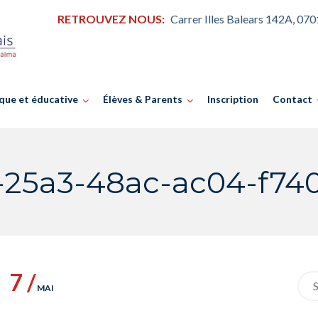
RETROUVEZ NOUS:
Carrer Illes Balears 142A, 07
que et éducative
Élèves & Parents
Inscription
Contact
-25a3-48ac-ac04-f74
7 /
Sea
MAI
for: