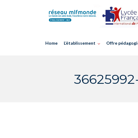
Skip
to
content
Home
L’établissement
Offre pédagogi
36625992