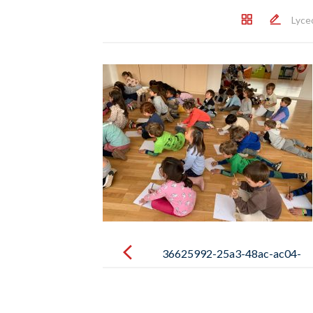
Lyce
Post
navigation
36625992-25a3-48ac-ac04-
f74066365ab6