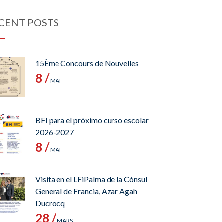
CENT POSTS
15Ème Concours de Nouvelles
8 /
MAI
BFI para el próximo curso escolar
2026-2027
8 /
MAI
Visita en el LFiPalma de la Cónsul
General de Francia, Azar Agah
Ducrocq
28 /
MARS