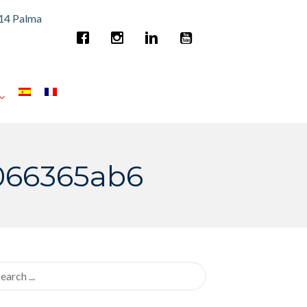
014 Palma
066365ab6
rch