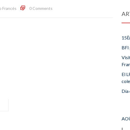
o Francés
0 Comments
AR
15È
BFI 
Visi
Fra
El L
cole
Día 
AOÛ
L