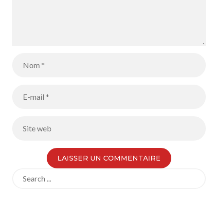
Search
for: