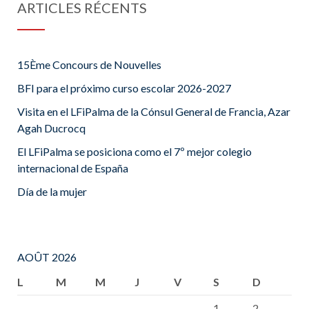
ARTICLES RÉCENTS
15Ème Concours de Nouvelles
BFI para el próximo curso escolar 2026-2027
Visita en el LFiPalma de la Cónsul General de Francia, Azar
Agah Ducrocq
El LFiPalma se posiciona como el 7º mejor colegio
internacional de España
Día de la mujer
AOÛT 2026
L
M
M
J
V
S
D
1
2